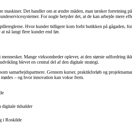
adere maskiner. Det handler om at ændre måden, man tænker forretning 
undeservicesystemer. For nogle betyder det, at de kan arbejde mere effek
illereglerne. Hvor kunder tidligere kom forbi butikken på gågaden, foreg
at nå langt flere kunder end før.
 mennesker. Mange virksomheder oplever, at den største udfordring ikke 
ikling blevet en central del af den digitale strategi.
lle som samarbejdspartnere. Gennem kurser, praktikforløb og projektsama
sis mødes – og hvor innovation kan vokse frem.
de
digitale tidsalder
g i Roskilde