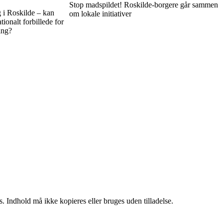
Stop madspildet! Roskilde-borgere går sammen
 i Roskilde – kan
om lokale initiativer
tionalt forbillede for
ing?
. Indhold må ikke kopieres eller bruges uden tilladelse.