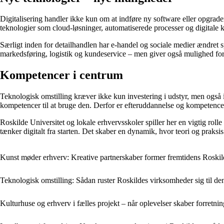
Digitalisering handler ikke kun om at indføre ny software eller opgr
teknologier som cloud-løsninger, automatiserede processer og digitale k
Særligt inden for detailhandlen har e-handel og sociale medier ændret sp
markedsføring, logistik og kundeservice – men giver også mulighed for 
Kompetencer i centrum
Teknologisk omstilling kræver ikke kun investering i udstyr, men også i
kompetencer til at bruge den. Derfor er efteruddannelse og kompetenceudv
Roskilde Universitet og lokale erhvervsskoler spiller her en vigtig ro
tænker digitalt fra starten. Det skaber en dynamik, hvor teori og prak
Kunst møder erhverv: Kreative partnerskaber former fremtidens Roskil
Teknologisk omstilling: Sådan ruster Roskildes virksomheder sig til den 
Kulturhuse og erhverv i fælles projekt – når oplevelser skaber forretnin