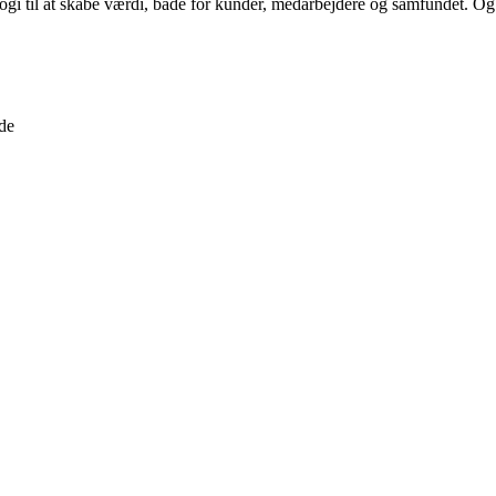
gi til at skabe værdi, både for kunder, medarbejdere og samfundet. Og n
de