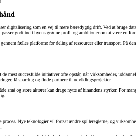
t
 hånd
r digitalisering som en vej til mere bæredygtig drift. Ved at bruge data
et passer godt ind i byens grønne profil og ambitioner om at være en 
ennem fælles platforme for deling af ressourcer eller transport. På den
at de mest succesfulde initiativer ofte opstår, når virksomheder, uddanne
inger, få sparring og finde partnere til udviklingsprojekter.
både små og store aktører kan drage nytte af hinandens styrker. For man
ig.
proces. Nye teknologier vil fortsat ændre spillereglerne, og virksomh
.