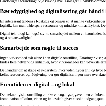
Landbruget i forandring: Nye krav og nye løsninger i Roskilde-område
Bæredygtighed og digitalisering går hånd i
En interessant tendens i Roskilde og omegn er, at mange virksomheder se
logistik, kan man både spare ressourcer og mindske klimaaftrykket. D
Digital teknologi kan også styrke samarbejdet mellem virksomheder, fx g
også om ansvarlighed.
Samarbejde som nøgle til succes
Ingen virksomhed står alene i den digitale omstilling. Erfaringer viser, 
findes flere netværk og initiativer, hvor virksomheder kan udveksle erfar
Det handler om at skabe et økosystem, hvor viden flyder frit, og hvor 
fælles ressourcer og rådgivning, der gør digitaliseringen mere overskuel
Fremtiden er digital – og lokal
Den teknologiske omstilling er ikke en engangsopgave, men en løbende 
kombination af kultur, viden og fællesskab giver et solidt udgangspunkt