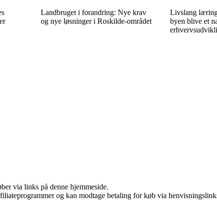
es
Landbruget i forandring: Nye krav
Livslang læring
er
og nye løsninger i Roskilde-området
byen blive et na
erhvervsudvikl
 køber via links på denne hjemmeside.
affiliateprogrammer og kan modtage betaling for køb via henvisningslinks