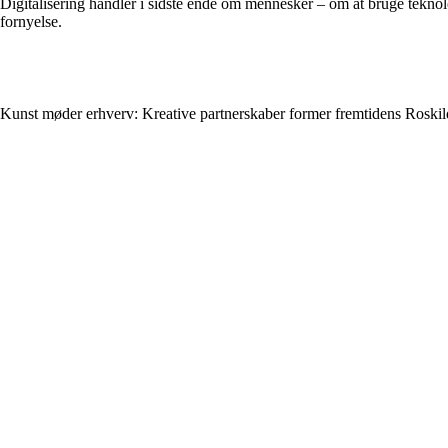
Digitalisering handler i sidste ende om mennesker – om at bruge teknolo
fornyelse.
Kunst møder erhverv: Kreative partnerskaber former fremtidens Roskil