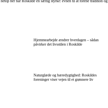
etop her har Roskilde en særlig styrke: evnen til at forene tradition og
Hjemmearbejde ændrer hverdagen – sådan
påvirker det livsstilen i Roskilde
Naturglæde og bæredygtighed: Roskildes
foreninger viser vejen til et grønnere liv