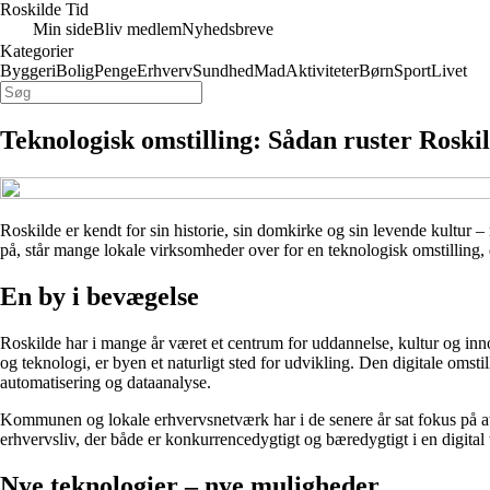
Roskilde Tid
Min side
Bliv medlem
Nyhedsbreve
Kategorier
Byggeri
Bolig
Penge
Erhverv
Sundhed
Mad
Aktiviteter
Børn
Sport
Livet
Teknologisk omstilling: Sådan ruster Roskild
Roskilde er kendt for sin historie, sin domkirke og sin levende kultur 
på, står mange lokale virksomheder over for en teknologisk omstilling
En by i bevægelse
Roskilde har i mange år været et centrum for uddannelse, kultur og inno
og teknologi, er byen et naturligt sted for udvikling. Den digitale omsti
automatisering og dataanalyse.
Kommunen og lokale erhvervsnetværk har i de senere år sat fokus på at
erhvervsliv, der både er konkurrencedygtigt og bæredygtigt i en digital t
Nye teknologier – nye muligheder