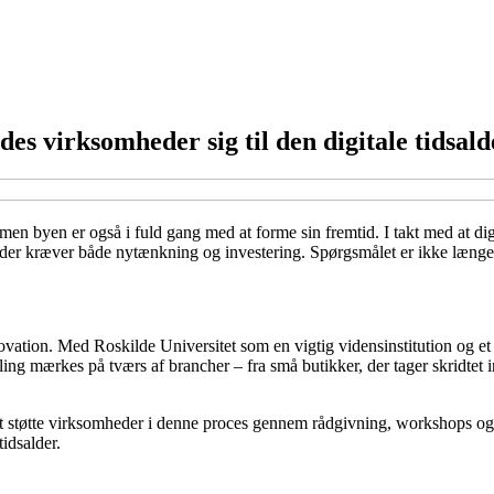
es virksomheder sig til den digitale tidsald
– men byen er også i fuld gang med at forme sin fremtid. I takt med at d
, der kræver både nytænkning og investering. Spørgsmålet er ikke længe
vation. Med Roskilde Universitet som en vigtig vidensinstitution og et 
lling mærkes på tværs af brancher – fra små butikker, der tager skridtet i
 støtte virksomheder i denne proces gennem rådgivning, workshops og s
idsalder.