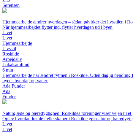
Sørensen
Hjemmearbejde ændrer hverdagen – sådan påvirker det livsstilen i Ro
Når hjemmearbejdet flytter ind, flytter hverdagen ud i byen
Livet
Livet
Hjemmearbejde
Livsstil
Roskilde
Arbejdsliv
Lokalsamfund
6 min
Hjemmearbejde har ændret rytmen i Roskilde. Uden daglig pendling får 
byens hverdag og vaner.
Ada Funder
Ada
Funder
Naturglæde og bæredygtighed: Roskildes foreninger viser vejen til et 
Oplev hvordan lokale fællesskaber i Roskilde gør natur og bæredygtig
Livet
Livet