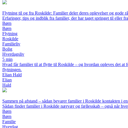
Flytning til og fra Roskilde: Familier deler deres oplevelser og gode r
Erfaringer, tips og indblik fra familier, der har taget springet til eller f
Børn
Børn
Flytning
Roskilde
Familieliv
Bolig
Hverdagsliv
5 min
Hvad får familier til at flytte til Roskilde – og hvordan opleves det at 
flytningen.
Elian Hald
Elian
Hald
Sammen på afstand – sådan bevarer familier i Roskilde kontakten i en
Sådan finder familier i Roskilde nærvær og fællesskab – også når hver
Børn
Børn
Familie
Hverdag