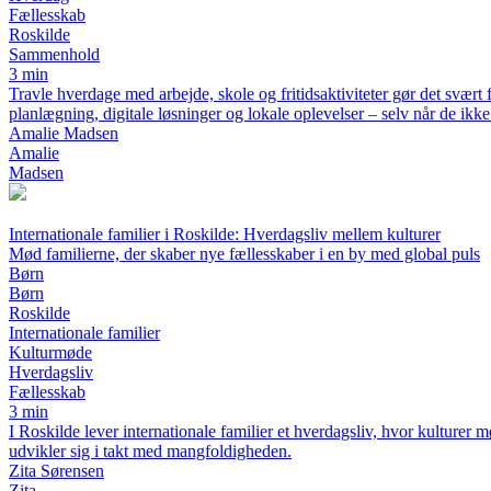
Fællesskab
Roskilde
Sammenhold
3 min
Travle hverdage med arbejde, skole og fritidsaktiviteter gør det svært 
planlægning, digitale løsninger og lokale oplevelser – selv når de ikk
Amalie Madsen
Amalie
Madsen
Internationale familier i Roskilde: Hverdagsliv mellem kulturer
Mød familierne, der skaber nye fællesskaber i en by med global puls
Børn
Børn
Roskilde
Internationale familier
Kulturmøde
Hverdagsliv
Fællesskab
3 min
I Roskilde lever internationale familier et hverdagsliv, hvor kulture
udvikler sig i takt med mangfoldigheden.
Zita Sørensen
Zita