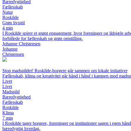
Bæredygtighed
Fællesskab
Natur
Roskilde
Grøn livsstil
4 min
I Roskilde spirer et grønt engagement, hvor foreninger og ildsjæle arbe
forbillede for fællesskab og grøn omstilling.
Johanne Christensen
Johanne
Christensen
Stop madspildet! Roskilde-borgere går sammen om lokale initiativer
Fællesskab, klima og kreativitet går hånd i hånd i kampen mod madsp
Livet
Livet
Madspild
Bæredygtighed
Fællesskab
Roskilde
Klima
7 min
I Roskilde tager borgere, foreninger og institutioner sagen i egen hån
bæredygtig hverdag.