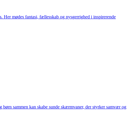
s. Her mødes fantasi, fællesskab og nysgerrighed i inspirerende
dre og børn sammen kan skabe sunde skærmvaner, der styrker samvær og