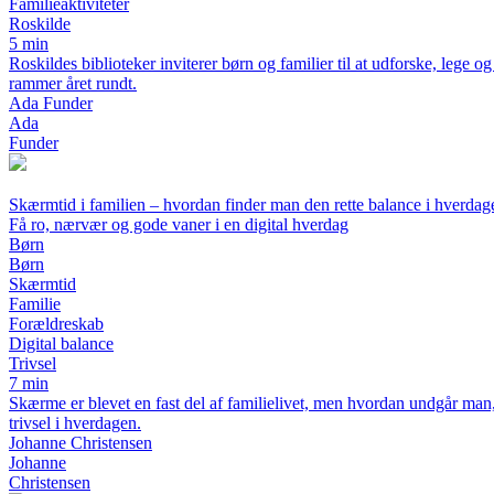
Familieaktiviteter
Roskilde
5 min
Roskildes biblioteker inviterer børn og familier til at udforske, leg
rammer året rundt.
Ada Funder
Ada
Funder
Skærmtid i familien – hvordan finder man den rette balance i hverdag
Få ro, nærvær og gode vaner i en digital hverdag
Børn
Børn
Skærmtid
Familie
Forældreskab
Digital balance
Trivsel
7 min
Skærme er blevet en fast del af familielivet, men hvordan undgår man
trivsel i hverdagen.
Johanne Christensen
Johanne
Christensen