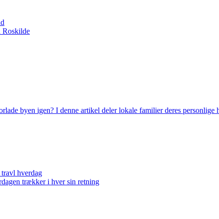
åd
ra Roskilde
forlade byen igen? I denne artikel deler lokale familier deres personlige h
 travl hverdag
dagen trækker i hver sin retning