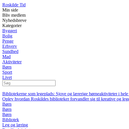
Roskilde Tid
Min side
Bliv medlem
Nyhedsbreve
Kategorier
Byggeri
Bolig
Penge
Erhverv
Sundhed
Mad
Aktiviteter
Børn
Sport
Livet
Bibliotekerne som legeplads: Sjove og lærerige børneaktiviteter i hel
Oplev hvordan Roskildes biblioteker forvandler sig til kreative og le
Børn
Børn
Børn
Bibliotek
Leg og læring